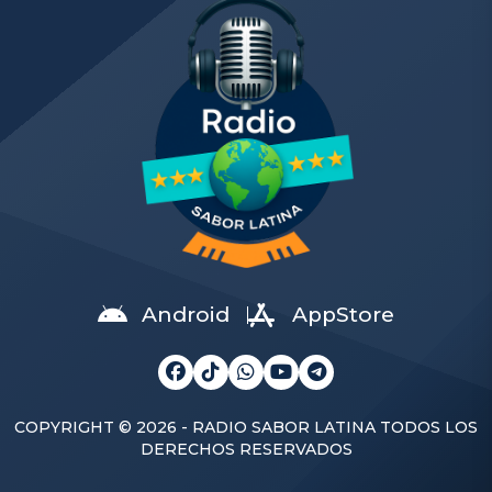
la alférez fue encontrada
penales 5-3 a La Roja, para
sin vida en el mar de Pisco
coronarse campeón de la
a bordo de su aeronave KT-
Liga de Naciones […]
1P, de acuerdo a la
información a la que
accedió […]
Android
AppStore
COPYRIGHT © 2026 - RADIO SABOR LATINA TODOS LOS
DERECHOS RESERVADOS