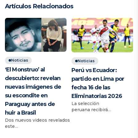
Artículos Relacionados
Noticias
Noticias
‘El Monstruo’ al
Perú vs Ecuador:
descubierto: revelan
partido en Lima por
nuevas imágenes de
fecha 16 de las
su escondite en
Eliminatorias 2026
Paraguay antes de
La selección
peruana recibirá
huir a Brasil
a Ecuador este martes 10
Dos nuevos videos revelados
de junio en el marco de
este
la fecha 16 de las
domingo por Latina muestran
Eliminatorias