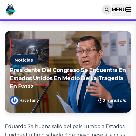
MENU
Noticias
Presidente Del Congreso Se Encuentra En
Estados Unidos En Medio De La Tragedia
En Pataz
2 minuto/s
Hace 1 año
Eduardo Salhuana salió del país rumbo a Estados
Unidos el último sábado 3 de mayo, pese a la crisis